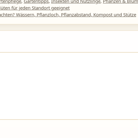
rtenpflege
,
Gartentipps
,
Insekten und Nützlinge
,
Pflanzen & Blu
lüten für jeden Standort geeignet
chten? Wässern, Pflanzloch, Pflanzabstand, Kompost und Stütze