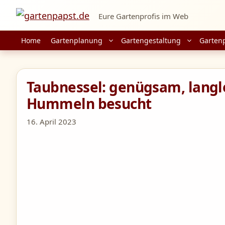
Zum
Eure Gartenprofis im Web
Inhalt
springen
Home
Gartenplanung
Gartengestaltung
Garten
Taubnessel: genügsam, langle
Hummeln besucht
16. April 2023