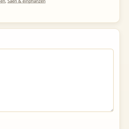
men
,
Säen & einpflanzen