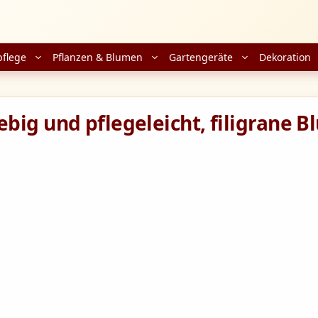
pflege
Pflanzen & Blumen
Gartengeräte
Dekoration
big und pflegeleicht, filigrane B