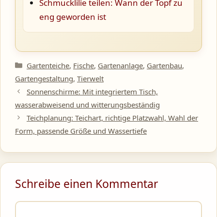
Schmucklilie teilen: Wann der Topf zu
eng geworden ist
Kategorien
Gartenteiche
,
Fische
,
Gartenanlage
,
Gartenbau
,
Gartengestaltung
,
Tierwelt
Sonnenschirme: Mit integriertem Tisch,
wasserabweisend und witterungsbeständig
Teichplanung: Teichart, richtige Platzwahl, Wahl der
Form, passende Größe und Wassertiefe
Schreibe einen Kommentar
Kommentar