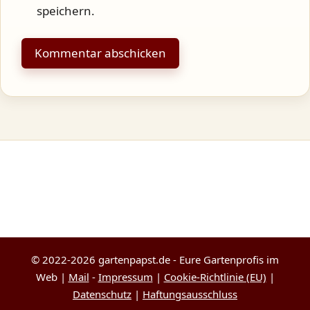
speichern.
© 2022-2026 gartenpapst.de - Eure Gartenprofis im
Web |
Mail
-
Impressum
|
Cookie-Richtlinie (EU)
|
Datenschutz
|
Haftungsausschluss