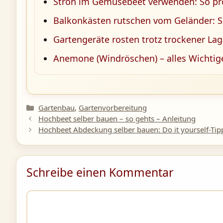
Stroh im Gemüsebeet verwenden: So prof
Balkonkästen rutschen vom Geländer: So
Gartengeräte rosten trotz trockener La
Anemone (Windröschen) – alles Wichtige
Kategorien
Gartenbau
,
Gartenvorbereitung
Hochbeet selber bauen – so gehts – Anleitung
Hochbeet Abdeckung selber bauen: Do it yourself-Tip
Schreibe einen Kommentar
Kommentar