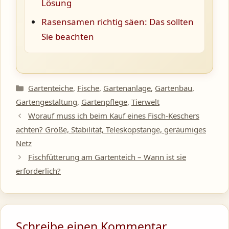
Lösung
Rasensamen richtig säen: Das sollten
Sie beachten
Kategorien
Gartenteiche
,
Fische
,
Gartenanlage
,
Gartenbau
,
Gartengestaltung
,
Gartenpflege
,
Tierwelt
Worauf muss ich beim Kauf eines Fisch-Keschers
achten? Größe, Stabilität, Teleskopstange, geräumiges
Netz
Fischfütterung am Gartenteich – Wann ist sie
erforderlich?
Schreibe einen Kommentar