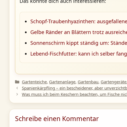
Das könnte dich auch interessieren:
Schopf-Traubenhyazinthen: ausgefallene
Gelbe Ränder an Blättern trotz ausreic
Sonnenschirm kippt ständig um: Stände
Lebend-Fischfutter: kann ich selber fan
Kategorien
Gartenteiche
,
Gartenanlage
,
Gartenbau
,
Gartengeräte
Spanienkärpfling – ein bescheidener, aber unverzichtb
Was muss ich beim Keschern beachten, um Fische nich
Schreibe einen Kommentar