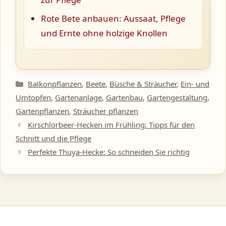
Rote Bete anbauen: Aussaat, Pflege
und Ernte ohne holzige Knollen
Kategorien
Balkonpflanzen
,
Beete
,
Büsche & Sträucher
,
Ein- und
Umtopfen
,
Gartenanlage
,
Gartenbau
,
Gartengestaltung
,
Gartenpflanzen
,
Sträucher pflanzen
Kirschlorbeer-Hecken im Frühling: Tipps für den
Schnitt und die Pflege
Perfekte Thuya-Hecke: So schneiden Sie richtig