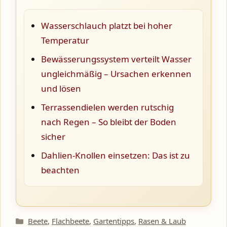
Wasserschlauch platzt bei hoher
Temperatur
Bewässerungssystem verteilt Wasser
ungleichmäßig – Ursachen erkennen
und lösen
Terrassendielen werden rutschig
nach Regen – So bleibt der Boden
sicher
Dahlien-Knollen einsetzen: Das ist zu
beachten
Kategorien
Beete
,
Flachbeete
,
Gartentipps
,
Rasen & Laub