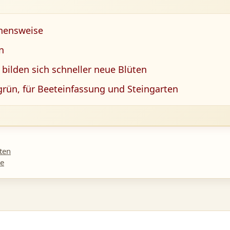
hensweise
n
bilden sich schneller neue Blüten
grün, für Beeteinfassung und Steingarten
ten
he