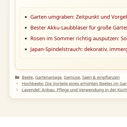
Garten umgraben: Zeitpunkt und Vorge
Bester Akku-Laubbläser für große Gärte
Rosen im Sommer richtig ausputzen: So 
Japan-Spindelstrauch: dekorativ, immer
Kategorien
Beete
,
Gartenanlage
,
Gemüse
,
Säen & einpflanzen
Hochbeete: Die Vorteile eines erhöhten Beetes im Gar
Lavendel: Anbau, Pflege und Verwendung in der Küc