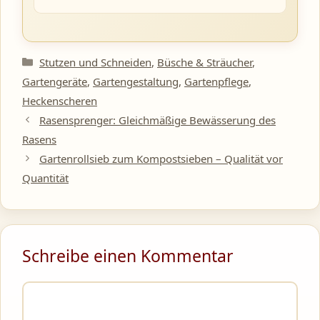
Kategorien
Stutzen und Schneiden
,
Büsche & Sträucher
,
Gartengeräte
,
Gartengestaltung
,
Gartenpflege
,
Heckenscheren
Rasensprenger: Gleichmäßige Bewässerung des
Rasens
Gartenrollsieb zum Kompostsieben – Qualität vor
Quantität
Schreibe einen Kommentar
Kommentar